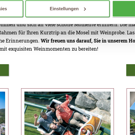
ne
harmonische Auszeit
. Die Kombination aus
entspannter E
ies
Einstellungen
kostungen sorgen für Wohlgefühl und Genuss. Nach einem T
mmen und sich an viele schöne Momente erinnern. Die m
ahmen für Ihren Kurztrip an die Mosel mit Weinprobe. Lass
che Erinnerungen.
Wir freuen uns darauf, Sie in unserem H
 mit exquisiten Weinmomenten zu bereiten!