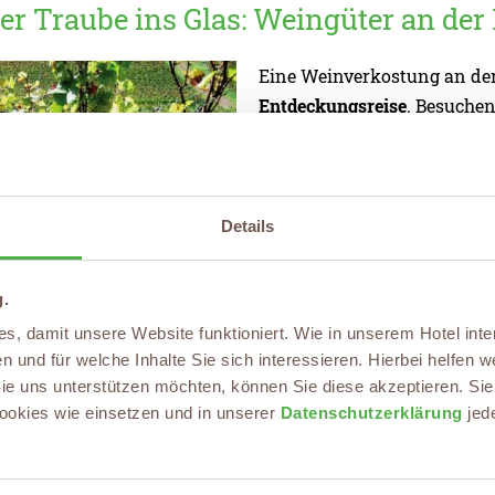
er Traube ins Glas: Weingüter an der
Eine Weinverkostung an der
Entdeckungsreise
. Besuchen
und entdecken Sie die Wurz
durch die historischen Wein
der Winzer und erfahren Si
köstlichen Weinen heranreif
Details
Weinprobe schenkt Ihnen die
Schönheit der Region zu erle
g.
Welt des Weinanbaus
einzu
, damit unsere Website funktioniert. Wie in unserem Hotel inter
spüren Sie die Leidenschaf
 und für welche Inhalte Sie sich interessieren. Hierbei helfen we
finden vielleicht Ihren neue
e uns unterstützen möchten, können Sie diese akzeptieren. Sie 
okies wie einsetzen und in unserer
Datenschutzerklärung
jed
Kurzurlaub und Weinverkostung