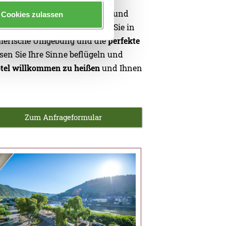
rholung im Hotel Karl Müller
und
Cookies zulassen
ag voller Eindrücke können Sie in
alerische Umgebung und die
perfekte
en Sie Ihre Sinne beflügeln und
otel willkommen zu heißen
und Ihnen
Zum Anfrageformular