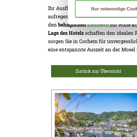
Ihr Ausflug nach Cochem sorgt für ei
Nur notwendige Cook
aufregenden Erlebnissen bei Weinver
den
behaglichen
Zimmern
zur Ruhe ko
Lage des Hotels
schaffen den idealen R
sorgen Sie in Cochem für unvergessli
eine entspannte Auszeit an der Mosel
Zurück zur Übersicht