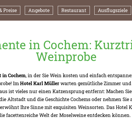
 Preise
Angebote
Restaurant
Ausflugsziele
nte in Cochem: Kurztri
Weinprobe
t in Cochem
, in der Sie Wein kosten und einfach entspan
probe! Im
Hotel Karl Müller
warten gemütliche Zimmer und e
aus ist vieles nur einen Katzensprung entfernt: Machen Si
ie Altstadt und die Geschichte Cochems oder nehmen Sie 
rwöhnt Ihre Sinne mit exquisiten Weinsorten. Das Hotel Kar
e die facettenreiche Welt der Moselweine entdecken können.