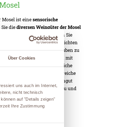
 Mosel
 Mosel ist eine
sensorische
 Sie die
diversen Weingüter der Mosel
eln des Weinbaus. Schlendern Sie
berge, lauschen Sie den Geschichten
e, wie die handverlesenen Trauben zu
en. Ein Kurztrip an der Mosel mit
Über Cookies
 Möglichkeit, die landschaftliche
ben und tief in die traditionsreiche
tauchen. Beim Besuch im Weingut
essiert uns auch im Internet,
t der Winzer für den Weinanbau und
itere, nicht technisch
n Lieblingswein
.
können auf "Details zeigen"
erzeit Ihre Zustimmung