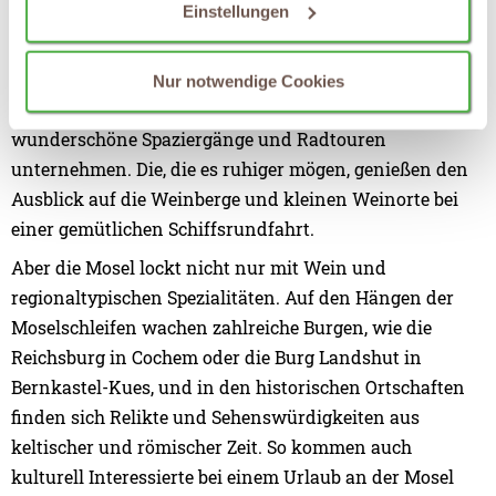
Einstellungen
Calmont sowie die Moselterrassen von Pünderich bis
Koblenz. Ganz Mutigen bietet der Calmont-Klettersteig
eine atemberaubende Aussicht aufs Tal. Auf den flachen
Nur notwendige Cookies
Mosel-Promenaden und -Radwegen lassen sich
wunderschöne Spaziergänge und Radtouren
unternehmen. Die, die es ruhiger mögen, genießen den
Ausblick auf die Weinberge und kleinen Weinorte bei
einer gemütlichen Schiffsrundfahrt.
Aber die Mosel lockt nicht nur mit Wein und
regionaltypischen Spezialitäten. Auf den Hängen der
Moselschleifen wachen zahlreiche Burgen, wie die
Reichsburg in Cochem oder die Burg Landshut in
Bernkastel-Kues, und in den historischen Ortschaften
finden sich Relikte und Sehenswürdigkeiten aus
keltischer und römischer Zeit. So kommen auch
kulturell Interessierte bei einem Urlaub an der Mosel