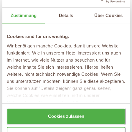
Ihr Urlaub an der Mosel:
Zustimmung
Details
Über Cookies
Ankommen und Wohlfühlen
Unser Urlaubshotel an der Mosel bietet Ihnen die beste
Cookies sind für uns wichtig.
Möglichkeit, die facettenreiche Kultur- und
Wir benötigen manche Cookies, damit unsere Website
Weinlandschaft der ältesten Weinregion in
funktioniert. Wie in unserem Hotel interessiert uns auch
Deutschland zu erleben und ihre kulinarischen Genüsse
im Internet, wie viele Nutzer uns besuchen und für
zu entdecken. Bereits vor über 2000 Jahren wurde hier
welche Inhalte Sie sich interessieren. Hierbei helfen
von den Römern Wein kultiviert und auch heute noch
weitere, nicht technisch notwendige Cookies. Wenn Sie
uns unterstützen möchten, können Sie diese akzeptieren.
spielt der Wein an der Mosel eine zentrale Rolle. Fast
Sie können auf "Details zeigen" ganz genau sehen,
9000 Hektar Weinberge werden ganzjährig gehegt und
welche Cookies wie einsetzen und in unserer
gepflegt. Erleben Sie die Arbeit beim Winzer während
Datenschutzerklärung
jederzeit Ihre Zustimmung
der Weinlese hautnah mit, probieren Sie auf einem der
wieder zurücknehmen.
zahlreichen Weinfesten selbst den leckeren Rebensaft
Cookies zulassen
oder entdecken Sie bei einer Wanderung die Region um
Cochem mit ihren steilen Weinbergen wie dem Bremmer