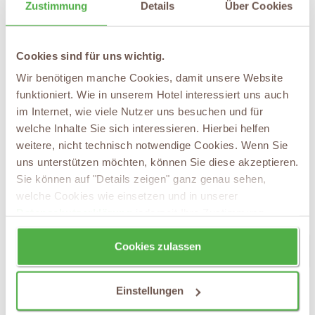
Zustimmung
Details
Über Cookies
Golf zu spielen. Es gibt noch weitere Golfanlagen in der
Nähe, beispielsweise der Golf-Club Mosel e.V.
Ediger/Eller, der Golf-Club Hahn e.V. oder der Golf-Club
Cookies sind für uns wichtig.
Cochem/Mosel e.V. Auch von diesen Plätzen aus
Wir benötigen manche Cookies, damit unsere Website
genießen Sie eine spektakuläre Aussicht auf die Höhen
funktioniert. Wie in unserem Hotel interessiert uns auch
des Hunsrücks, der Eifel und der Mosel und können
im Internet, wie viele Nutzer uns besuchen und für
nach einer Runde Golf zahlreiche weitere Aktivitäten
welche Inhalte Sie sich interessieren. Hierbei helfen
weitere, nicht technisch notwendige Cookies. Wenn Sie
wie Weinproben oder -wanderungen entdecken. Was
uns unterstützen möchten, können Sie diese akzeptieren.
gibt es schöneres, als nach einer gepflegten Runde
Sie können auf "Details zeigen" ganz genau sehen,
Ferien Golf in ein gemütliches Lokal einzukehren und
welche Cookies wie einsetzen und in unserer
die herrlichen Weine der Moselregion zu genießen!
Datenschutzerklärung
jederzeit Ihre Zustimmung
wieder zurücknehmen.
Cookies zulassen
Übersicht aller Ausflugsziele: Aktiv an der Mosel
Einstellungen