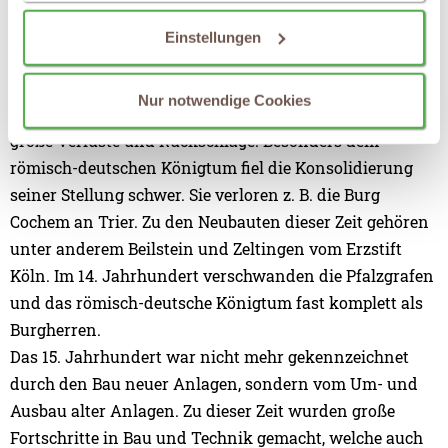
Wehranlagen, von denen viele heute noch bewundert
werden können und deren Überreste Teil des
Einstellungen
Moselcharmes geworden sind. In dieser Zeit behauptet
sich vor allem das Erzstift Trier. Pfalzgrafen und das
Nur notwendige Cookies
deutsch-römische Burgentum hingegen verzeichnen
große Verluste und Rückschläge. Besonders dem
römisch-deutschen Königtum fiel die Konsolidierung
seiner Stellung schwer. Sie verloren z. B. die Burg
Cochem an Trier. Zu den Neubauten dieser Zeit gehören
unter anderem Beilstein und Zeltingen vom Erzstift
Köln. Im 14. Jahrhundert verschwanden die Pfalzgrafen
und das römisch-deutsche Königtum fast komplett als
Burgherren.
Das 15. Jahrhundert war nicht mehr gekennzeichnet
durch den Bau neuer Anlagen, sondern vom Um- und
Ausbau alter Anlagen. Zu dieser Zeit wurden große
Fortschritte in Bau und Technik gemacht, welche auch