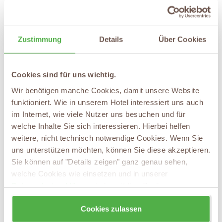
der Mosel als Erbauer. Auch die Festungsanlage von
Cochem ist zu dieser Zeit entstanden. Die Existenz der
Burg ist schon für das Jahr 1130 urkundlich gesichert.
Zustimmung
Details
Über Cookies
Die Burg Cochem erzählt einen Teil der Geschichte der
Pfalzgrafen, die zu dieser Zeit versuchten, sich an der
Cookies sind für uns wichtig.
Mosel auszubreiten und ihre Macht zu sichern. Die
Geschichte geht jedoch schnell in andere Hände über. Im
Wir benötigen manche Cookies, damit unsere Website
funktioniert. Wie in unserem Hotel interessiert uns auch
12. Jahrhundert errichteten nicht nur die Pfalzgrafen
im Internet, wie viele Nutzer uns besuchen und für
Festungen, sondern es entstanden auch die ersten
welche Inhalte Sie sich interessieren. Hierbei helfen
Reichsburgen. Die bekannte Burg Eltz findet zum
weitere, nicht technisch notwendige Cookies. Wenn Sie
Beispiel Erwähnung in zwei Urkunden aus dem Jahr
uns unterstützen möchten, können Sie diese akzeptieren.
1129 und 1157.
Sie können auf "Details zeigen" ganz genau sehen,
welche Cookies wie einsetzen und in unserer
Im 13. und 14. Jahrhundert sollte es dann zum
Datenschutzerklärung
jederzeit Ihre Zustimmung
Höhepunkt des Burgenbaus an der Mosel kommen.
wieder zurücknehmen.
Cookies zulassen
Entlang der Mosel entstanden prächtige Burgen und